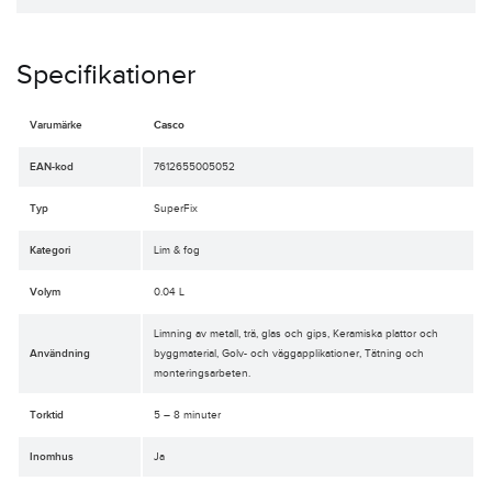
Specifikationer
Varumärke
Casco
EAN-kod
7612655005052
Typ
SuperFix
Kategori
Lim & fog
Volym
0.04 L
Limning av metall, trä, glas och gips, Keramiska plattor och
Användning
byggmaterial, Golv- och väggapplikationer, Tätning och
monteringsarbeten.
Torktid
5 – 8 minuter
Inomhus
Ja