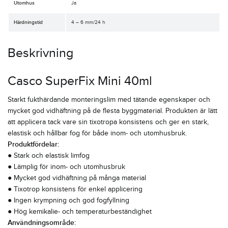
Utomhus
Ja
Härdningstid
4 – 6 mm/24 h
Beskrivning
Casco SuperFix Mini 40ml
Starkt fukthärdande monteringslim med tätande egenskaper och
mycket god vidhäftning på de flesta byggmaterial. Produkten är lätt
att applicera tack vare sin tixotropa konsistens och ger en stark,
elastisk och hållbar fog för både inom- och utomhusbruk.
Produktfördelar:
● Stark och elastisk limfog
● Lämplig för inom- och utomhusbruk
● Mycket god vidhäftning på många material
● Tixotrop konsistens för enkel applicering
● Ingen krympning och god fogfyllning
● Hög kemikalie- och temperaturbeständighet
Användningsområde: