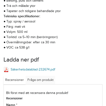
● Betong, puts och cement
● Trä och målade ytor
● Tapeter och tidigare behandlade ytor
Tekniska specifikationer:
● Typ: spray / aerosol
● Färg: matt vit
● Volym: 500 ml
● Torktid: ca 5–10 min (beröringstorr)
● Övermålningsbar: efter ca 30 min
● VOC: ca 538 g/l
Ladda ner pdf
Säkerhetsdatablad-232674.pdf
Recensioner
Fråga om produkt
Bli först med att recensera denna produkt!
Recensioner
Namn *