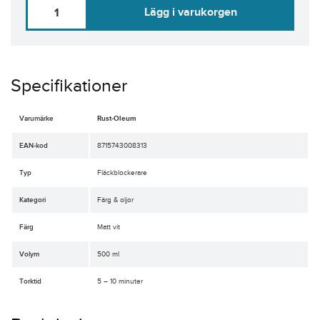
Lägg i varukorgen
Specifikationer
Varumärke
Rust-Oleum
EAN-kod
8715743008313
Typ
Fläckblockerare
Kategori
Färg & oljor
Färg
Matt vit
Volym
500 ml
Torktid
5 – 10 minuter