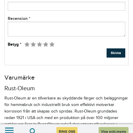
Recension *
1
2
3
4
5
Betyg *
Skicka
Varumärke
Rust-Oleum
Rust-Oleum är en tillverkare av skyddande färger och beläggningar
för hemmabruk och industriellt bruk som effektivt motverkar
korrosion från att skapas och spridas. Rust-Oleum grundades
redan 1921 i USA och med en produktion på över 100 miljoner
artiklar om året är Rust-Oleum också den största tillverkaren i
marknadssegmentet.
RING OSS
Visa exkl.moms