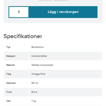
Lägg i varukorgen
Specifikationer
Typ
Bordsskivor
Kategori
Kontorsmöbler
Material
Slitstark komposityta
Färg
Vintage Pine
Diameter
85 cm
Form
Rund
Vikt
7 kg