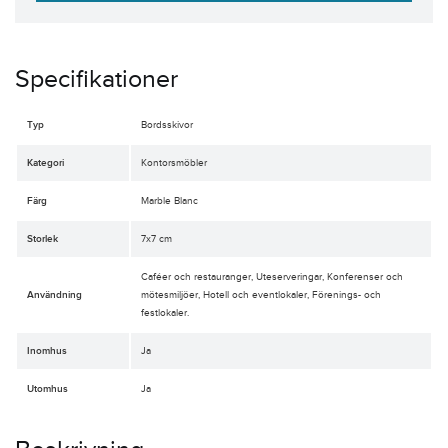
Specifikationer
Typ
Bordsskivor
Kategori
Kontorsmöbler
Färg
Marble Blanc
Storlek
7x7 cm
Caféer och restauranger, Uteserveringar, Konferenser och
Användning
mötesmiljöer, Hotell och eventlokaler, Förenings- och
festlokaler.
Inomhus
Ja
Utomhus
Ja