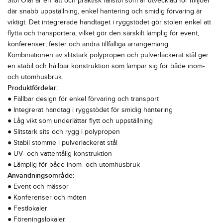
Stol Olaf är en lätt och praktisk fällstol som är utvecklad för miljöer
där snabb uppställning, enkel hantering och smidig förvaring är
viktigt. Det integrerade handtaget i ryggstödet gör stolen enkel att
flytta och transportera, vilket gör den särskilt lämplig för event,
konferenser, fester och andra tillfälliga arrangemang.
Kombinationen av slitstark polypropen och pulverlackerat stål ger
en stabil och hållbar konstruktion som lämpar sig för både inom-
och utomhusbruk.
Produktfördelar:
● Fällbar design för enkel förvaring och transport
● Integrerat handtag i ryggstödet för smidig hantering
● Låg vikt som underlättar flytt och uppställning
● Slitstark sits och rygg i polypropen
● Stabil stomme i pulverlackerat stål
● UV- och vattentålig konstruktion
● Lämplig för både inom- och utomhusbruk
Användningsområde:
● Event och mässor
● Konferenser och möten
● Festlokaler
● Föreningslokaler