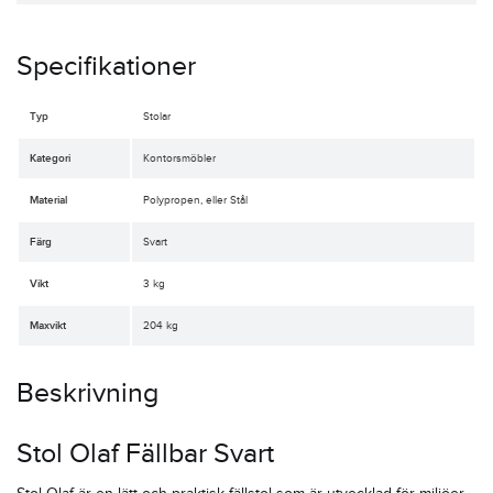
Specifikationer
Typ
Stolar
Kategori
Kontorsmöbler
Material
Polypropen, eller Stål
Färg
Svart
Vikt
3 kg
Maxvikt
204 kg
Beskrivning
Stol Olaf Fällbar Svart