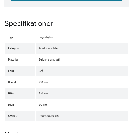
Specifikationer
Typ
Lagerhyllor
Kategori
Kontorsmöbler
Material
Galvaniserat stål
Färg
Grå
Bredd
100 cm
Höjd
210 cm
Djup
30 cm
Storlek
210x100x30 cm