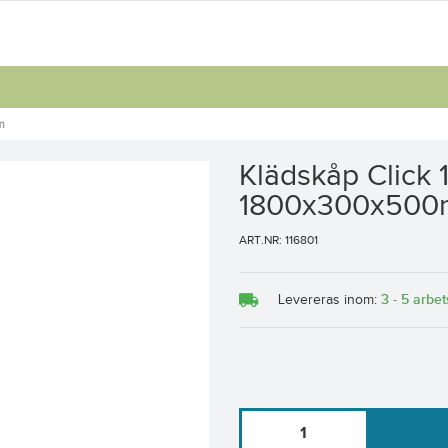
m
Klädskåp Click 
1800x300x50
ART.NR: 116801
3 - 5 arbe
Levereras inom: