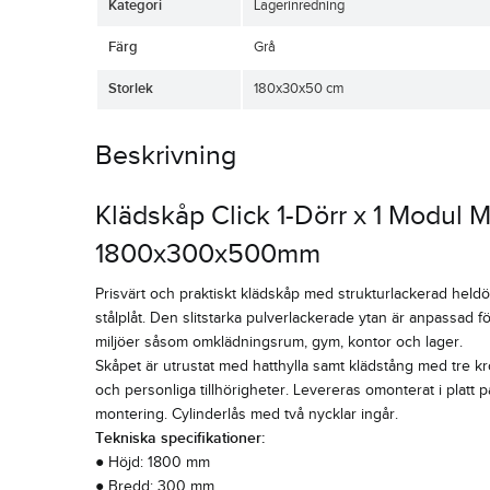
Kategori
Lagerinredning
Färg
Grå
Storlek
180x30x50 cm
Beskrivning
Klädskåp Click 1-Dörr x 1 Modul 
1800x300x500mm
Prisvärt och praktiskt klädskåp med strukturlackerad hel
stålplåt. Den slitstarka pulverlackerade ytan är anpassad fö
miljöer såsom omklädningsrum, gym, kontor och lager.
Skåpet är utrustat med hatthylla samt klädstång med tre kr
och personliga tillhörigheter. Levereras omonterat i platt 
montering. Cylinderlås med två nycklar ingår.
Tekniska specifikationer:
● Höjd: 1800 mm
● Bredd: 300 mm