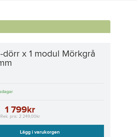
1-dörr x 1 modul Mörkgrå
0mm
tsdagar
1 799kr
Rek. pris:
2 249,00kr
Lägg i varukorgen