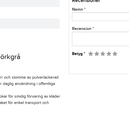
Recensioner
Namn *
Recension *
1
2
3
4
5
Betyg *
Mörkgrå
dörr och stomme av pulverlackerad
r daglig användning i offentliga
okar för smidig förvaring av kläder
paket för enkel transport och