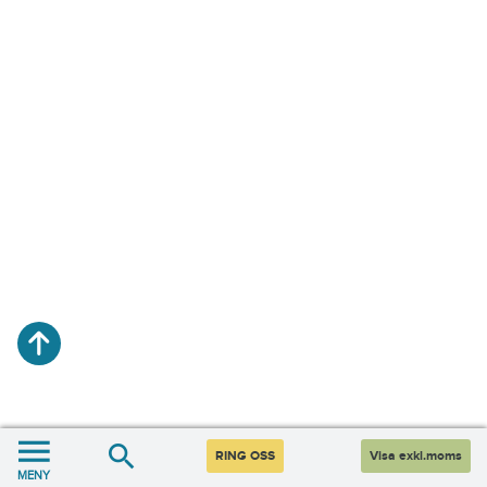
RING OSS
Visa exkl.moms
MENY