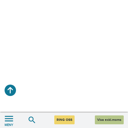
RING OSS
Visa exkl.moms
MENY