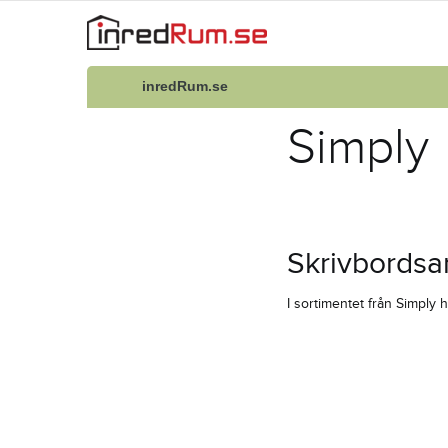
inredRum.se
Simply
Skrivbordsar
I sortimentet från Simply 