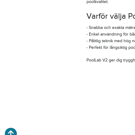
poolkvalitet.
Varför välja 
- Snabba och exakta mätre
- Enkel användning för bå
- Pålitlig teknik med hög
- Perfekt för långsiktig po
PoolLab V2 ger dig trygghe