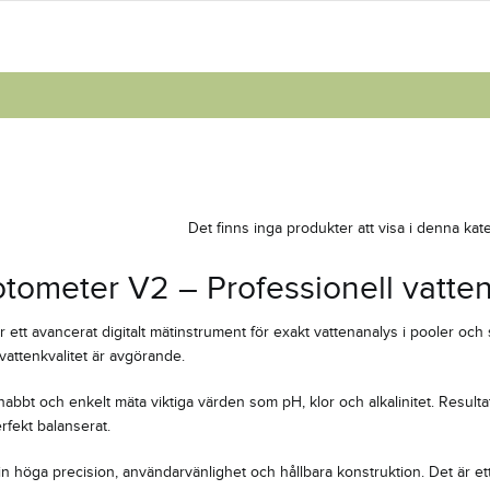
b
Det finns inga produkter att visa i denna kate
tometer V2 – Professionell vatten
r ett avancerat digitalt mätinstrument för exakt vattenanalys i pooler oc
 vattenkvalitet är avgörande.
bt och enkelt mäta viktiga värden som pH, klor och alkalinitet. Resultat
rfekt balanserat.
n höga precision, användarvänlighet och hållbara konstruktion. Det är ett sm