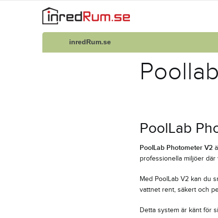
inredRum.se
Poolla
PoolLab Pho
PoolLab Photometer V2
ä
professionella miljöer där
Med PoolLab V2 kan du snab
vattnet rent, säkert och pe
Detta system är känt för si