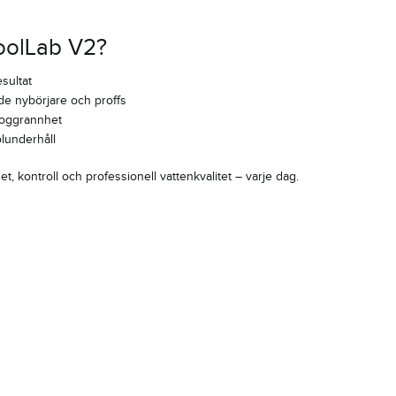
PoolLab V2?
sultat
de nybörjare och proffs
 noggrannhet
olunderhåll
t, kontroll och professionell vattenkvalitet – varje dag.