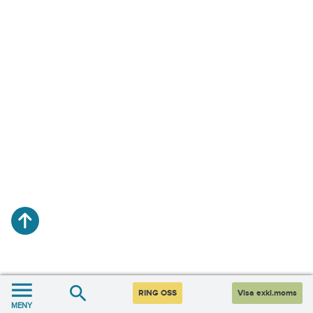
RING OSS
Visa exkl.moms
MENY