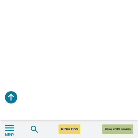
RING OSS
Visa exkl.moms
MENY