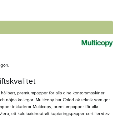
gori.
tskvalitet
tt hållbart, premiumpapper för alla dina kontorsmaskiner
h nöjda kollegor. Multicopy har ColorLok-teknik som ger
a papper inkluderar Multicopy, premiumpapper för alla
ero, ett koldioxidneutralt kopieringspapper certifierat av