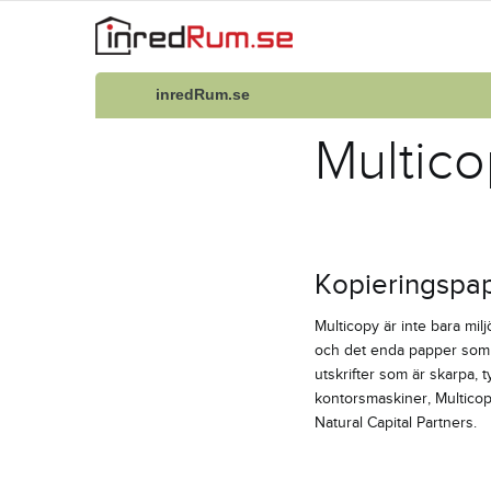
inredRum.se
Multic
Kopieringspapp
Multicopy är inte bara mil
och det enda papper som e
utskrifter som är skarpa, t
kontorsmaskiner, Multicopy
Natural Capital Partners.