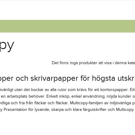
opy
Det finns inga produkter att visa i denna kate
er och skrivarpapper för högsta utskrif
jövänligt utan det bockar av alla rutor som krävs för ett kontorspapper. E
n arbetsplats behöver. Enkelt inköp, enkel användning, nöjda kunder oc
ydliga och fria från fläckar och fläckar. Multicopy-familjen av miljövänlig
 Presentation för lysande, skarpa och klara färgutskrifter och Multicopy Z