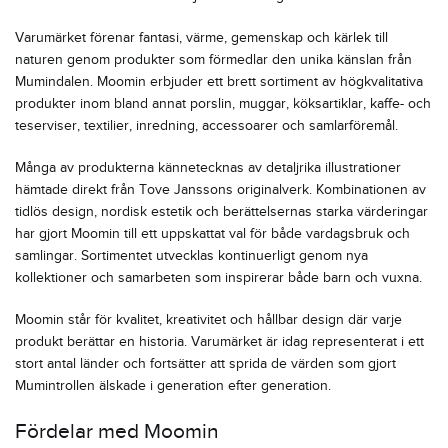
Varumärket förenar fantasi, värme, gemenskap och kärlek till
naturen genom produkter som förmedlar den unika känslan från
Mumindalen. Moomin erbjuder ett brett sortiment av högkvalitativa
produkter inom bland annat porslin, muggar, köksartiklar, kaffe- och
teserviser, textilier, inredning, accessoarer och samlarföremål.
Många av produkterna kännetecknas av detaljrika illustrationer
hämtade direkt från Tove Janssons originalverk. Kombinationen av
tidlös design, nordisk estetik och berättelsernas starka värderingar
har gjort Moomin till ett uppskattat val för både vardagsbruk och
samlingar. Sortimentet utvecklas kontinuerligt genom nya
kollektioner och samarbeten som inspirerar både barn och vuxna.
Moomin står för kvalitet, kreativitet och hållbar design där varje
produkt berättar en historia. Varumärket är idag representerat i ett
stort antal länder och fortsätter att sprida de värden som gjort
Mumintrollen älskade i generation efter generation.
Fördelar med Moomin