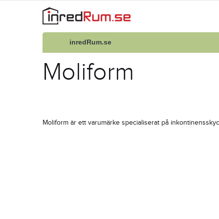
inredRum.se
Moliform
Moliform är ett varumärke specialiserat på inkontinenssky