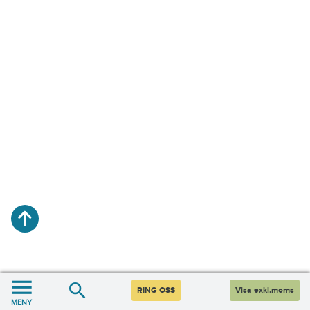
RING OSS
Visa exkl.moms
MENY