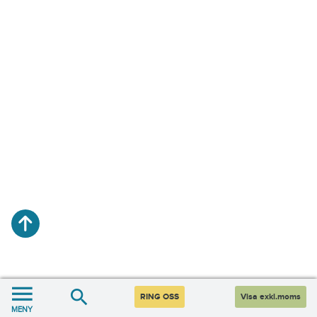
RING OSS
Visa exkl.moms
MENY