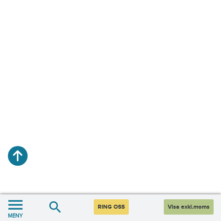
RING OSS
Visa exkl.moms
MENY