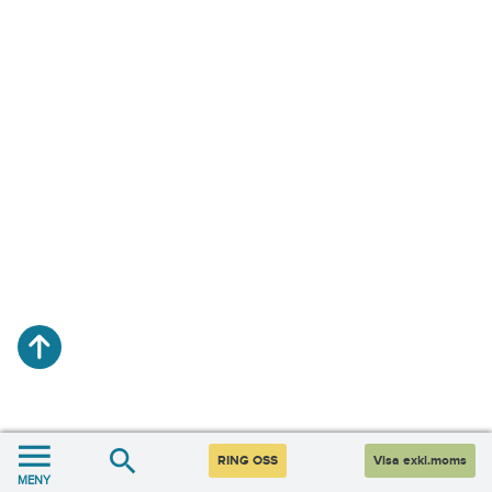
RING OSS
Visa exkl.moms
MENY