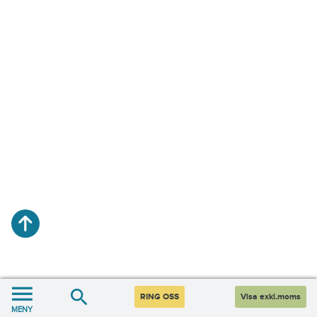
RING OSS
Visa exkl.moms
MENY