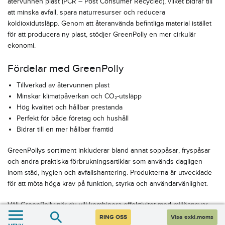
återvunnen plast (PCR – Post Consumer Recycled), vilket bidrar till
att minska avfall, spara naturresurser och reducera
koldioxidutsläpp. Genom att återanvända befintliga material istället
för att producera ny plast, stödjer GreenPolly en mer cirkulär
ekonomi.
Fördelar med GreenPolly
Tillverkad av återvunnen plast
Minskar klimatpåverkan och CO₂-utsläpp
Hög kvalitet och hållbar prestanda
Perfekt för både företag och hushåll
Bidrar till en mer hållbar framtid
GreenPollys sortiment inkluderar bland annat soppåsar, fryspåsar
och andra praktiska förbrukningsartiklar som används dagligen
inom städ, hygien och avfallshantering. Produkterna är utvecklade
för att möta höga krav på funktion, styrka och användarvänlighet.
Välj GreenPolly när du vill kombinera effektivitet med miljöansvar –
ett smart val för en grönare vardag.
RING OSS
Visa exkl.moms