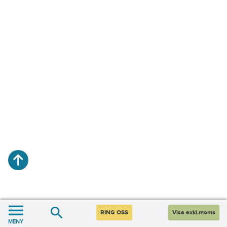
RING OSS
Visa exkl.moms
MENY