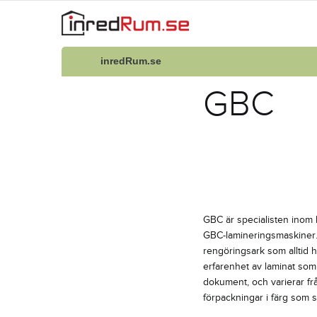
inredRum.se
GBC
GBC är specialisten inom k
GBC-lamineringsmaskiner. V
rengöringsark som alltid h
erfarenhet av laminat som 
dokument, och varierar från
förpackningar i färg som sä