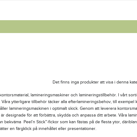
Det finns inga produkter att visa i denna kate
ontorsmaterial, lamineringsmaskiner och lamineringstillbehör. I vårt sorti
åra ytterligare tillbehör täcker alla efterlamineringsbehov, till exempel 
åller lamineringsmaskinen i optimalt skick. Genom att leverera kontorsmat
är designade för att förbättra, skydda och anpassa ditt arbete. Våra lami
 bekväma Peel’n Stick™-fickor som kan fästas på de flesta ytor, däribland g
tter en färgklick på innehållet eller presentationer.