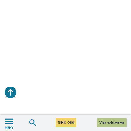
RING OSS
Visa exkl.moms
MENY