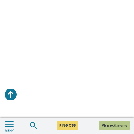
RING OSS
Visa exkl.moms
MENY