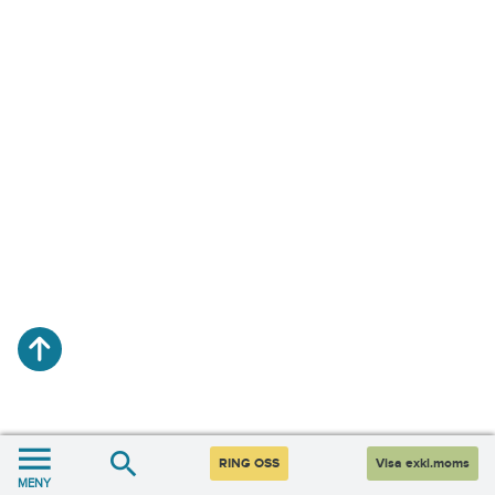
RING OSS
Visa exkl.moms
MENY