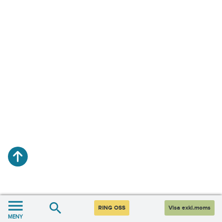
RING OSS
Visa exkl.moms
MENY