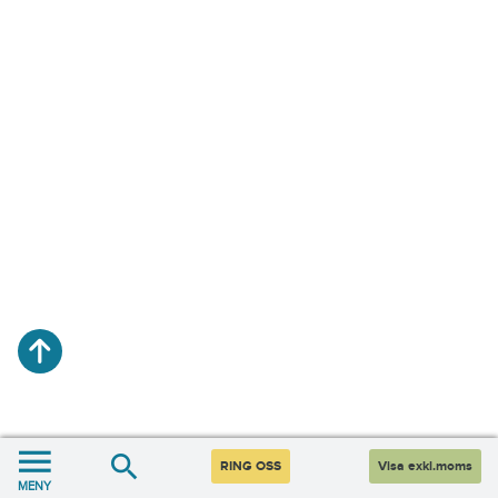
RING OSS
Visa exkl.moms
MENY