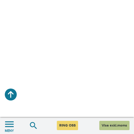
RING OSS
Visa exkl.moms
MENY