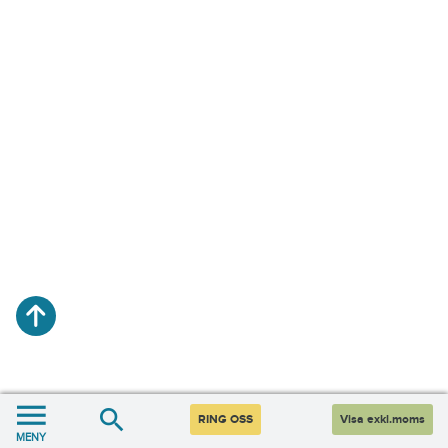
RING OSS
Visa exkl.moms
MENY