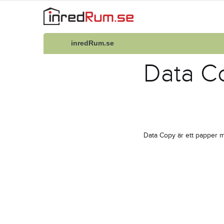
inredRum.se
Data C
Data Copy är ett papper me