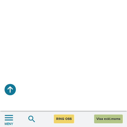
RING OSS
Visa exkl.moms
MENY