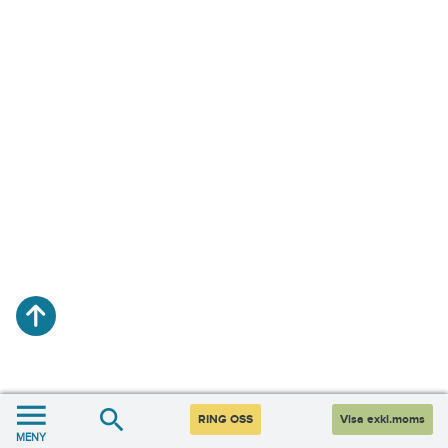
RING OSS
Visa exkl.moms
MENY