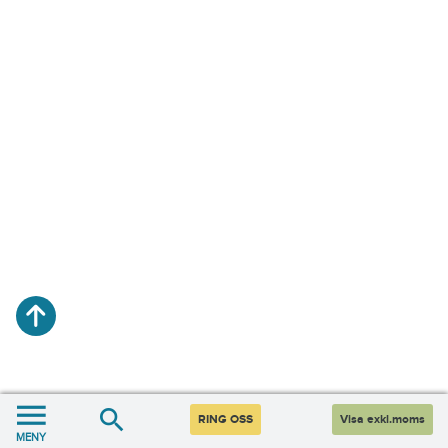
RING OSS
Visa exkl.moms
MENY