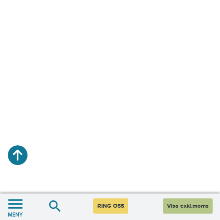
RING OSS
Visa exkl.moms
MENY