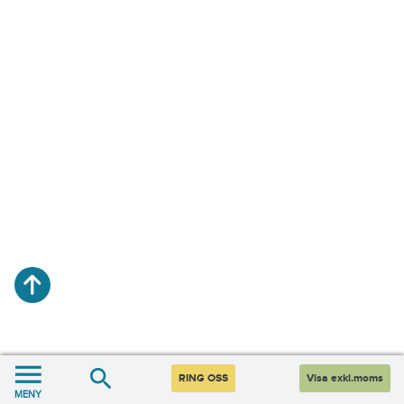
RING OSS
Visa exkl.moms
MENY