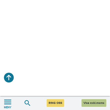
RING OSS
Visa exkl.moms
MENY