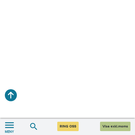
RING OSS
Visa exkl.moms
MENY