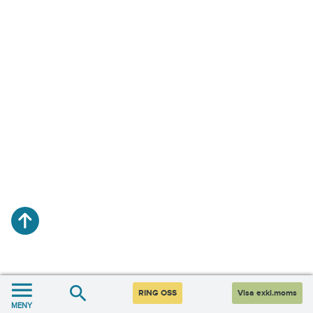
RING OSS
Visa exkl.moms
MENY