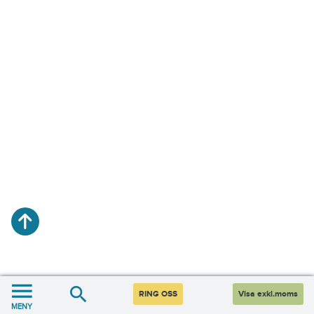
RING OSS
Visa exkl.moms
MENY