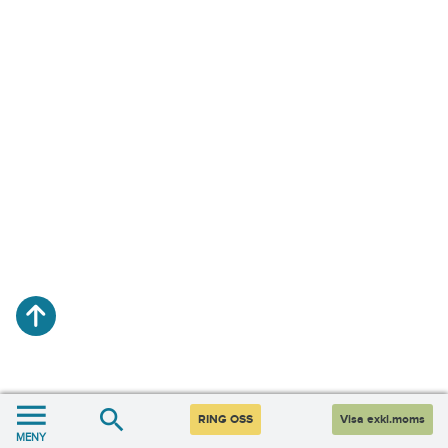
RING OSS
Visa exkl.moms
MENY